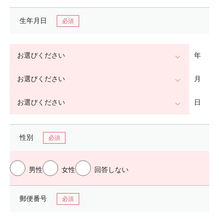
生年月日
年
月
日
性別
男性
女性
回答しない
郵便番号