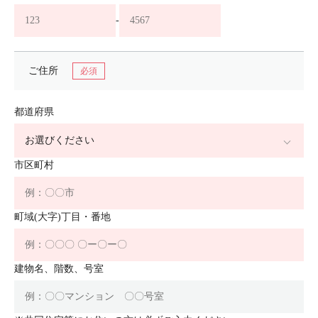
-
ご住所
都道府県
市区町村
町域(大字)丁目・番地
建物名、階数、号室