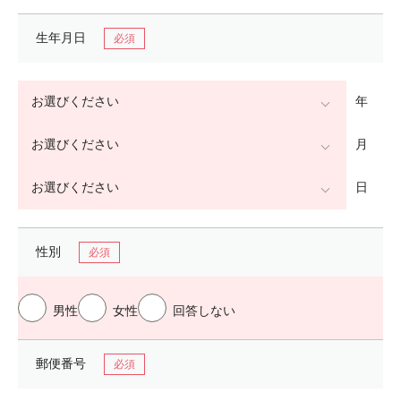
生年月日
年
月
日
性別
男性
女性
回答しない
郵便番号