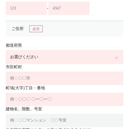
-
ご住所
都道府県
市区町村
町域(大字)丁目・番地
建物名、階数、号室